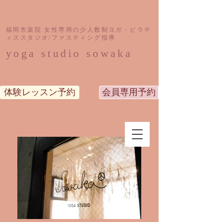
福岡市薬院 女性専用の少人数制ヨガ・ピラテ
ィススタジオ/ファスティング指導
yoga studio sowaka
体験レッスン予約
会員専用予約