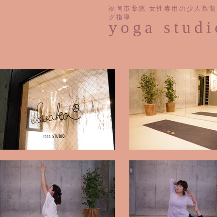
福岡市薬院 女性専用の少人数
グ指導
yoga stud