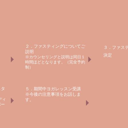
２．ファスティングについてご
３．ファス
説明
決定
※カウンセリングと説明は​同日１
時間ほどとなります。（完全予約
制）
スタ
５．期間中ヨガレッスン受講
※今後の注意事項をお話しま
ディ
す。
ポー