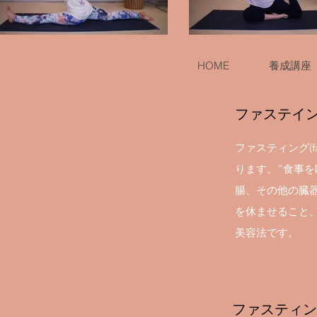
HOME
養成講座
​ファステイ
ファスティング(fas
ります。“食事
腸、その他の臓
を休ませること
美容法です。
ファスティン