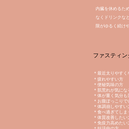
内臓を休めるた
なくドリンクな
限がゆるく続け
ファスティン
＊最近太りやすく
＊疲れやすい方
＊便秘気味の方
＊肌荒れが気にな
＊体が重く気分も
＊お腹ぽっこりで
＊体調崩しやすい
＊食べ過ぎてしま
＊体質改善したい
​＊免疫力高めたい
＊妊活中の方