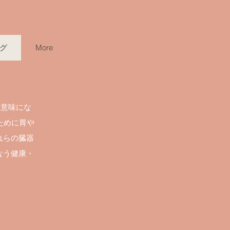
グ
More
う意味にな
ために胃や
れらの臓器
なう健康・