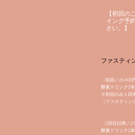
​【初回の
イング予
さい。】
ファスティ
〈初回／26.600
酵素ドリンク2
※初回のみ１回
（ファスティン
〈2回目以降／21
酵素ドリンク2